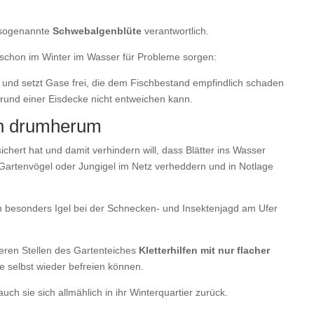
e sogenannte
Schwebalgenblüte
verantwortlich.
schon im Winter im Wasser für Probleme sorgen:
 und setzt Gase frei, die dem Fischbestand empfindlich schaden
und einer Eisdecke nicht entweichen kann.
en drumherum
ichert hat und damit verhindern will, dass Blätter ins Wasser
ine Gartenvögel oder Jungigel im Netz verheddern und in Notlage
en besonders Igel bei der Schnecken- und Insektenjagd am Ufer
eren Stellen des Gartenteiches
Kletterhilfen mit nur flacher
re selbst wieder befreien können.
ch sie sich allmählich in ihr Winterquartier zurück.