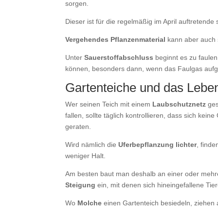
sorgen.
Dieser ist für die regelmäßig im April auftretend
Vergehendes Pflanzenmaterial
kann aber auch 
Unter
Sauerstoffabschluss
beginnt es zu faulen
können, besonders dann, wenn das Faulgas aufgr
Gartenteiche und das Leb
Wer seinen Teich mit einem
Laubschutznetz
ges
fallen, sollte täglich kontrollieren, dass sich ke
geraten.
Wird nämlich die
Uferbepflanzung lichter
, find
weniger Halt.
Am besten baut man deshalb an einer oder mehr
Steigung
ein, mit denen sich hineingefallene Tie
Wo
Molche
einen Gartenteich besiedeln, ziehen au