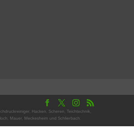
chdruckreiniger, Hacken, Scheren, Teichtechnik,
sloch, Mauer, Meckesheim und Schlierbach.