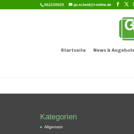
06223/5025
gs.scheid@t-online.de
Startseite
News & Angebot
Kategorien
Allgemein