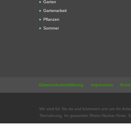
Garten
Gartenarbeit
Pflanzen
Sommer
Datenschutzerklärung
Impressum
Kont
Wir sind für Sie da und kümmern uns um Ihr Anli
Tiernahrung. Im gesamten Rhein-Neckar-Kreis: S