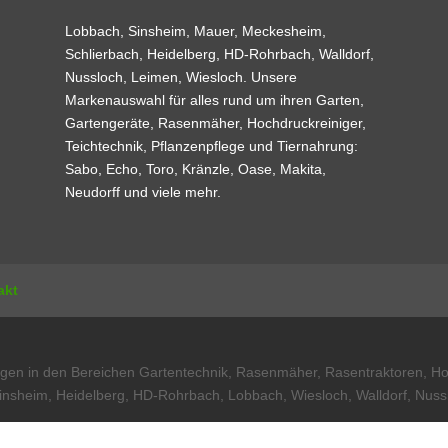
Lobbach, Sinsheim, Mauer, Meckesheim,
Schlierbach, Heidelberg, HD-Rohrbach, Walldorf,
Nussloch, Leimen, Wiesloch. Unsere
Markenauswahl für alles rund um ihren Garten,
Gartengeräte, Rasenmäher, Hochdruckreiniger,
Teichtechnik, Pflanzenpflege und Tiernahrung:
Sabo, Echo, Toro, Kränzle, Oase, Makita,
Neudorff und viele mehr.
akt
egen in den Bereichen Gartentechnik, Rasenmäher, Rasentraktoren, Ho
insheim, Heidelberg, HD-Rohrbach, Lobbach, Wiesloch, Walldorf, Nus