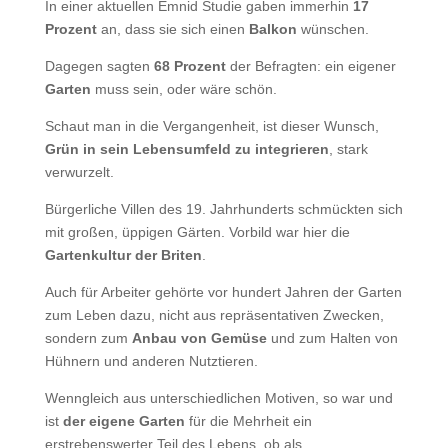
In einer aktuellen Emnid Studie gaben immerhin
17
Prozent
an, dass sie sich einen
Balkon
wünschen.
Dagegen sagten
68 Prozent
der Befragten: ein eigener
Garten
muss sein, oder wäre schön.
Schaut man in die Vergangenheit, ist dieser Wunsch,
Grün in sein Lebensumfeld zu integrieren
, stark
verwurzelt.
Bürgerliche Villen des 19. Jahrhunderts schmückten sich
mit großen, üppigen Gärten. Vorbild war hier die
Gartenkultur der Briten
.
Auch für Arbeiter gehörte vor hundert Jahren der Garten
zum Leben dazu, nicht aus repräsentativen Zwecken,
sondern zum
Anbau von Gemüse
und zum Halten von
Hühnern und anderen Nutztieren.
Wenngleich aus unterschiedlichen Motiven, so war und
ist
der eigene Garten
für die Mehrheit ein
erstrebenswerter Teil des Lebens, ob als