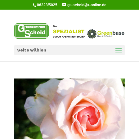
06223/5025
gs.scheid@t-online.de
Seite wählen