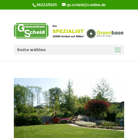
06223/5025
gs.scheid@t-online.de
Seite wählen