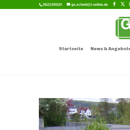
06223/5025
gs.scheid@t-online.de
Startseite
News & Angebot