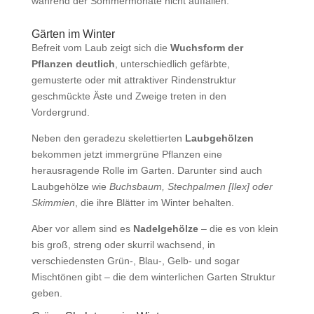
während der Sommermonate nicht auffallen:
Gärten im Winter
Befreit vom Laub zeigt sich die
Wuchsform der
Pflanzen deutlich
, unterschiedlich gefärbte,
gemusterte oder mit attraktiver Rindenstruktur
geschmückte Äste und Zweige treten in den
Vordergrund.
Neben den geradezu skelettierten
Laubgehölzen
bekommen jetzt immergrüne Pflanzen eine
herausragende Rolle im Garten. Darunter sind auch
Laubgehölze wie
Buchsbaum, Stechpalmen [Ilex] oder
Skimmien
, die ihre Blätter im Winter behalten.
Aber vor allem sind es
Nadelgehölze
– die es von klein
bis groß, streng oder skurril wachsend, in
verschiedensten Grün-, Blau-, Gelb- und sogar
Mischtönen gibt – die dem winterlichen Garten Struktur
geben.